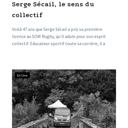
Serge Sécail, le sens du
collectif
Voilà 47 ans que Serge Sécail a pris sa première
licence au SOM Rugby, qu’il adule pour son esprit
collectif. Educateur sportif toute sa carrière, il a
assumé durant le mandat de Guy Durand, la fonction
d’adjoint aux sports de la Ville. Tout récemment,
Serge Sécail s’est distingué par la réussite du Forum
des Associations, et la sortie de son livre, « Millau
En Une
l’inspirante ».