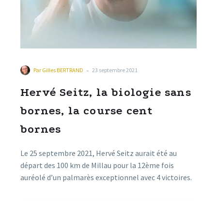
-
Par
Gilles BERTRAND
23 septembre 2021
Hervé Seitz, la biologie sans
bornes, la course cent
bornes
Le 25 septembre 2021, Hervé Seitz aurait été au
départ des 100 km de Millau pour la 12ème fois
auréolé d’un palmarès exceptionnel avec 4 victoires.
Ce biologiste de renom, chef de laboratoire au CNRS
à Montpellier, s’est distingué l’an passé en pleine
crise Covid, en dénonçant les fraudes statistiques