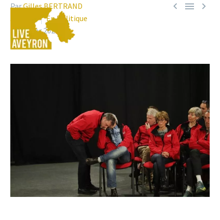



Par
Gilles BERTRAND
A Millau
En Politique
21 février 2020