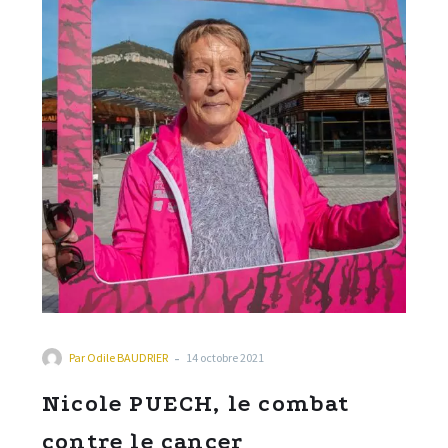
il se construire dans la
cité du gant en l’espace
d’un mandat électoral ?
Constat actuel,
difficultés et analyse. En
fin d’article merci de
répondre au bref
questionnaire-sondage
pour déterminer quelles
peuvent être selon vous
les priorités à réaliser en
terme de voies cyclables.
-
Par
Odile BAUDRIER
14 octobre 2021
Nicole PUECH, le combat
contre le cancer