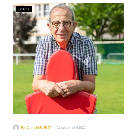
constatées dans les études menées par le professeur
En Une
Raoult. Dans cet entretien, ce chercheur émérite
s’explique sur cette démarche de vérité et sur son
amour pour les 100 km de Millau.
-
Par
Odile BAUDRIER
22 septembre 2021