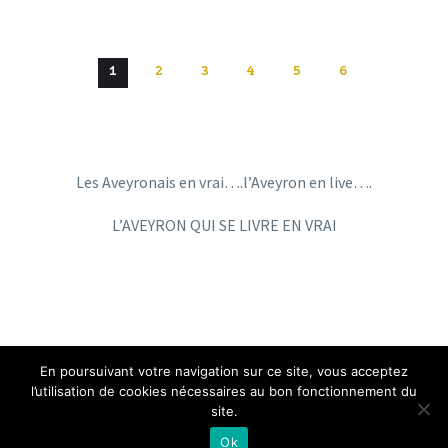
1
2
3
4
5
6
Les Aveyronais en vrai….l’Aveyron en live….
L’AVEYRON QUI SE LIVRE EN VRAI
En poursuivant votre navigation sur ce site, vous acceptez
l’utilisation de cookies nécessaires au bon fonctionnement du
site.
Copyright © 2019
LiveAveyron
Ok