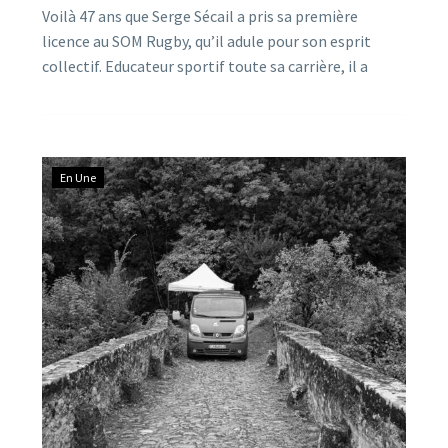
Voilà 47 ans que Serge Sécail a pris sa première
licence au SOM Rugby, qu’il adule pour son esprit
collectif. Educateur sportif toute sa carrière, il a
assumé durant le mandat de Guy Durand, la fonction
d’adjoint aux sports de la Ville. Tout récemment,
Serge Sécail s’est distingué par la réussite du Forum
des Associations, et la sortie de son livre, « Millau
En Une
l’inspirante ».