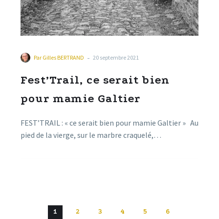
-
Par
Gilles BERTRAND
20 septembre 2021
Fest’Trail, ce serait bien
pour mamie Galtier
FEST’TRAIL : « ce serait bien pour mamie Galtier » Au
pied de la vierge, sur le marbre craquelé,…
1
2
3
4
5
6