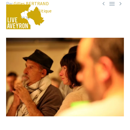



Par
Gilles BERTRAND
A Millau
En Politique
4 mars 2020