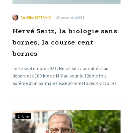
-
Par
Gilles BERTRAND
23 septembre 2021
Hervé Seitz, la biologie sans
bornes, la course cent
bornes
Le 25 septembre 2021, Hervé Seitz aurait été au
départ des 100 km de Millau pour la 12ème fois
auréolé d’un palmarès exceptionnel avec 4 victoires.
Ce biologiste de renom, chef de laboratoire au CNRS
à Montpellier, s’est distingué l’an passé en pleine
crise Covid, en dénonçant les fraudes statistiques
constatées dans les études menées par le professeur
En Une
Raoult. Dans cet entretien, ce chercheur émérite
s’explique sur cette démarche de vérité et sur son