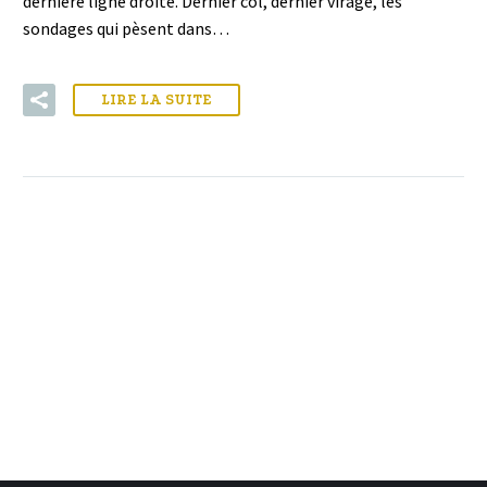
dernière ligne droite. Dernier col, dernier virage, les
sondages qui pèsent dans…
LIRE LA SUITE