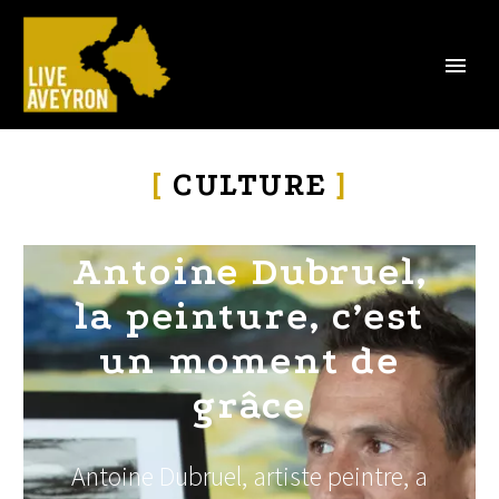
[
CULTURE
]
Antoine Dubruel,
la peinture, c’est
un moment de
grâce
Antoine Dubruel, artiste peintre, a