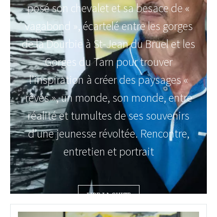
posé son chevalet et sa besace de «
vagabond », écartelé entre les gorges
de la Dourbie à St-Jean du Bruel et les
Gorges du Tarn pour trouver
l’inspiration à créer des paysages «
rêvés », un monde, son monde, entre
réalité et tumultes de ses souvenirs
d’une jeunesse révoltée. Rencontre,
entretien et portrait
LIRE LA SUITE