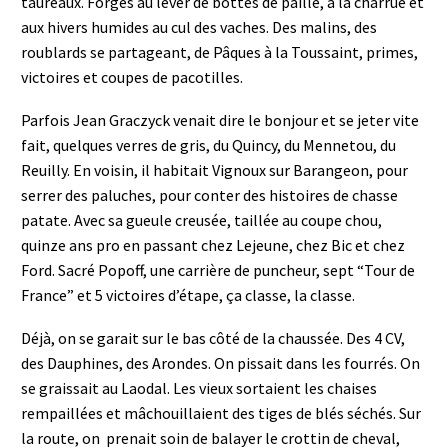
taureaux. Forgés au lever de bottes de paille, à la charrue et
aux hivers humides au cul des vaches. Des malins, des
roublards se partageant, de Pâques à la Toussaint, primes,
victoires et coupes de pacotilles.
Parfois Jean Graczyck venait dire le bonjour et se jeter vite
fait, quelques verres de gris, du Quincy, du Mennetou, du
Reuilly. En voisin, il habitait Vignoux sur Barangeon, pour
serrer des paluches, pour conter des histoires de chasse
patate. Avec sa gueule creusée, taillée au coupe chou,
quinze ans pro en passant chez Lejeune, chez Bic et chez
Ford. Sacré Popoff, une carrière de puncheur, sept “Tour de
France” et 5 victoires d’étape, ça classe, la classe.
Déjà, on se garait sur le bas côté de la chaussée. Des 4 CV,
des Dauphines, des Arondes. On pissait dans les fourrés. On
se graissait au Laodal. Les vieux sortaient les chaises
rempaillées et mâchouillaient des tiges de blés séchés. Sur
la route, on prenait soin de balayer le crottin de cheval,