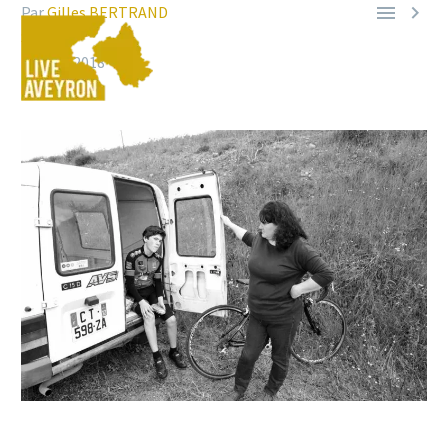


Par
Gilles BERTRAND
Sport
29 avril 2018