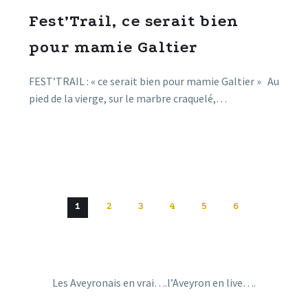
Fest’Trail, ce serait bien
pour mamie Galtier
FEST’TRAIL : « ce serait bien pour mamie Galtier » Au
pied de la vierge, sur le marbre craquelé,…
1
2
3
4
5
6
Les Aveyronais en vrai….l’Aveyron en live….