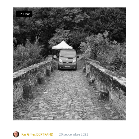
Serge Sécail s’est distingué par la réussite du Forum
des Associations, et la sortie de son livre, « Millau
En Une
l’inspirante ».
-
Par
Gilles BERTRAND
20 septembre 2021