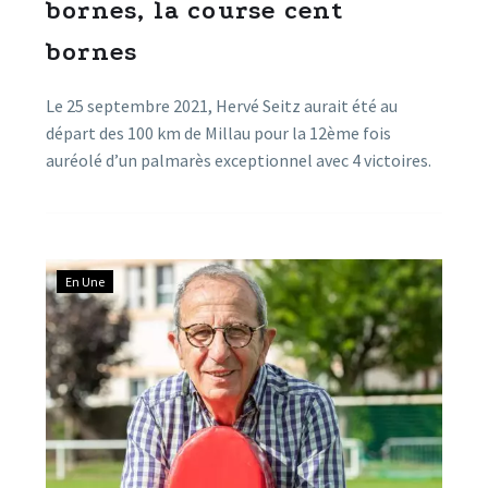
bornes, la course cent
bornes
Le 25 septembre 2021, Hervé Seitz aurait été au
départ des 100 km de Millau pour la 12ème fois
auréolé d’un palmarès exceptionnel avec 4 victoires.
Ce biologiste de renom, chef de laboratoire au CNRS
à Montpellier, s’est distingué l’an passé en pleine
crise Covid, en dénonçant les fraudes statistiques
constatées dans les études menées par le professeur
En Une
Raoult. Dans cet entretien, ce chercheur émérite
s’explique sur cette démarche de vérité et sur son
amour pour les 100 km de Millau.