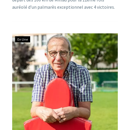
auréolé d’un palmarès exceptionnel avec 4 victoires.
Ce biologiste de renom, chef de laboratoire au CNRS
à Montpellier, s’est distingué l’an passé en pleine
crise Covid, en dénonçant les fraudes statistiques
constatées dans les études menées par le professeur
En Une
Raoult. Dans cet entretien, ce chercheur émérite
s’explique sur cette démarche de vérité et sur son
amour pour les 100 km de Millau.