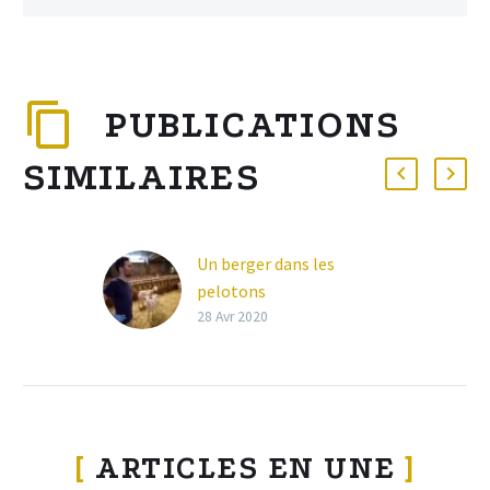
PUBLICATIONS
SIMILAIRES
Un berger dans les
pelotons
Rencontre avec Maël
28 Avr 2020
Alric, éleveur bio à Saint-
Izaire à la fromagerie de
Salze mais également
duathlète de niveau
national
[
ARTICLES EN UNE
]