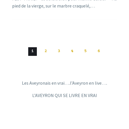
pied de la vierge, sur le marbre craquelé,…
1
2
3
4
5
6
Les Aveyronais en vrai….l’Aveyron en live….
L’AVEYRON QUI SE LIVRE EN VRAI