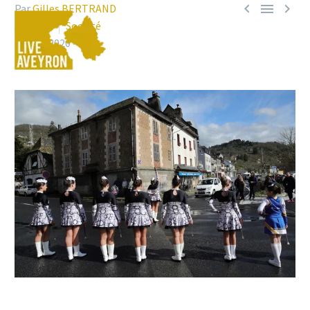



Par
Gilles BERTRAND
Aveyron
Société
2 mars 2020