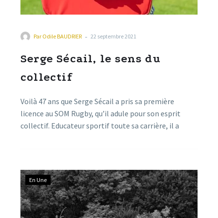
-
Par
Odile BAUDRIER
22 septembre 2021
Serge Sécail, le sens du
collectif
Voilà 47 ans que Serge Sécail a pris sa première
licence au SOM Rugby, qu’il adule pour son esprit
collectif. Educateur sportif toute sa carrière, il a
assumé durant le mandat de Guy Durand, la fonction
d’adjoint aux sports de la Ville. Tout récemment,
Serge Sécail s’est distingué par la réussite du Forum
des Associations, et la sortie de son livre, « Millau
En Une
l’inspirante ».