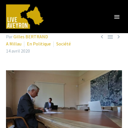



Par
Gilles BERTRAND
A Millau
En Politique
Société
14 avril 2020