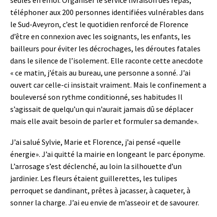
seules en émoi. Organiser le service livraison des repas,
téléphoner aux 200 personnes identifiées vulnérables dans
le Sud-Aveyron, c’est le quotidien renforcé de Florence
d’être en connexion avec les soignants, les enfants, les
bailleurs pour éviter les décrochages, les déroutes fatales
dans le silence de l’isolement. Elle raconte cette anecdote
« ce matin, j’étais au bureau, une personne a sonné. J’ai
ouvert car celle-ci insistait vraiment. Mais le confinement a
bouleversé son rythme conditionné, ses habitudes Il
s’agissait de quelqu’un qui n’aurait jamais dû se déplacer
mais elle avait besoin de parler et formuler sa demande».
J’ai salué Sylvie, Marie et Florence, j’ai pensé «quelle
énergie». J’ai quitté la mairie en longeant le parc éponyme.
L’arrosage s’est déclenché, au loin la silhouette d’un
jardinier. Les fleurs étaient guillerettes, les tulipes
perroquet se dandinant, prêtes à jacasser, à caqueter, à
sonner la charge. J’ai eu envie de m’asseoir et de savourer.