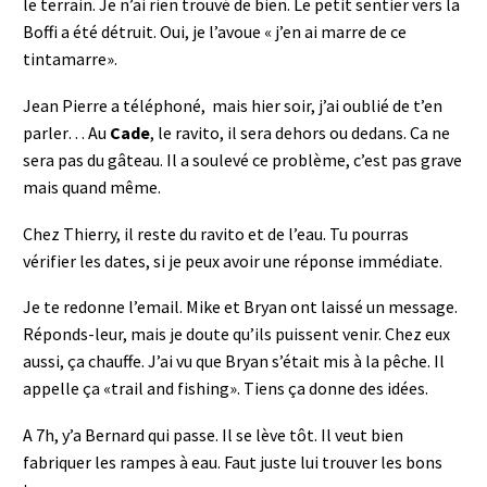
le terrain. Je n’ai rien trouvé de bien. Le petit sentier vers la
Boffi a été détruit. Oui, je l’avoue « j’en ai marre de ce
tintamarre».
Jean Pierre a téléphoné, mais hier soir, j’ai oublié de t’en
parler… Au
Cade
, le ravito, il sera dehors ou dedans. Ca ne
sera pas du gâteau. Il a soulevé ce problème, c’est pas grave
mais quand même.
Chez Thierry, il reste du ravito et de l’eau. Tu pourras
vérifier les dates, si je peux avoir une réponse immédiate.
Je te redonne l’email. Mike et Bryan ont laissé un message.
Réponds-leur, mais je doute qu’ils puissent venir. Chez eux
aussi, ça chauffe. J’ai vu que Bryan s’était mis à la pêche. Il
appelle ça «trail and fishing». Tiens ça donne des idées.
A 7h, y’a Bernard qui passe. Il se lève tôt. Il veut bien
fabriquer les rampes à eau. Faut juste lui trouver les bons