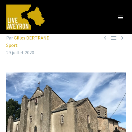



Par
Gilles BERTRAND
Sport
29 juillet 2020