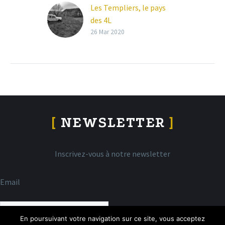
Les Templiers, le pays
des 4L
LES TEMPLIERS, LE PAYS
26 Mar 2020
DES 4L Les grands
causses confinés, c’est
quoi ? Reportage
photographique réalisé
le jeudi 26 mars…
[
NEWSLETTER
]
Inscrivez-vous à notre newsletter
Email
En poursuivant votre navigation sur ce site, vous acceptez