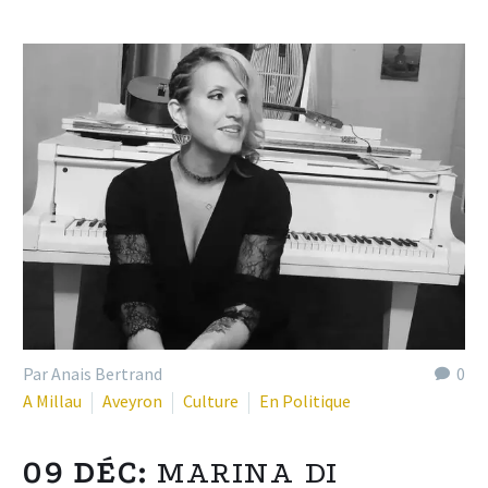
Par Anais Bertrand
0
A Millau
Aveyron
Culture
En Politique
09 DÉC:
MARINA DI