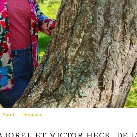
Sport
Templiers
JOREL ET VICTOR HECK, DE L