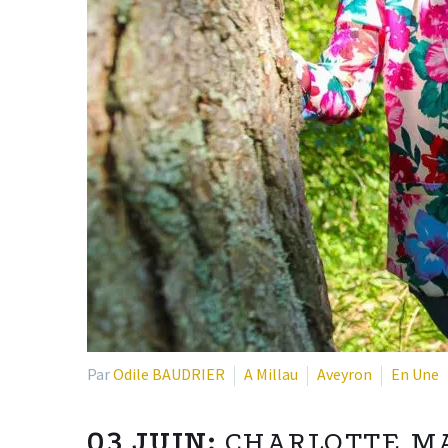
Par
Odile BAUDRIER
A Millau
Aveyron
En Une
03 JUIN:
CHARLOTTE MA