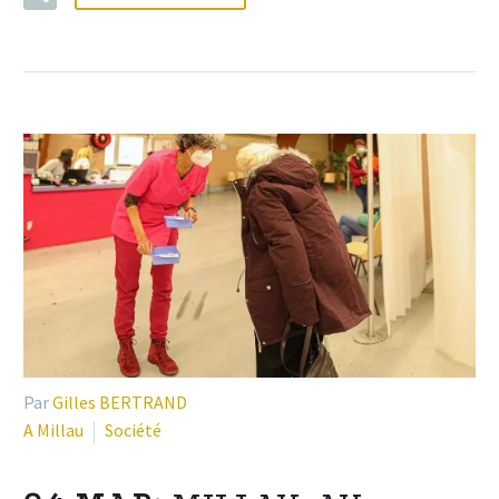
Par
Gilles BERTRAND
A Millau
Société