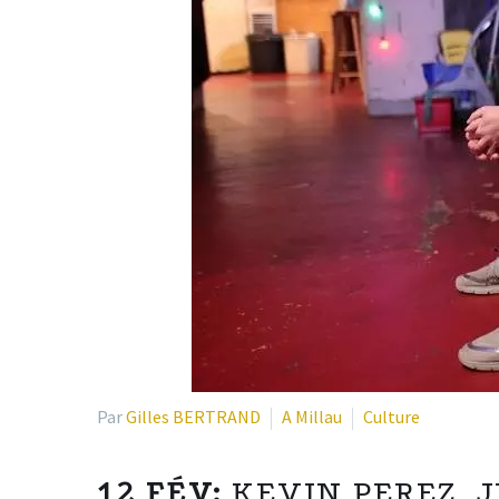
Par
Gilles BERTRAND
A Millau
Culture
12 FÉV:
KEVIN PEREZ, 