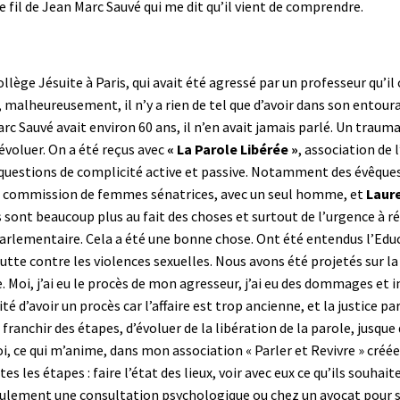
p de fil de Jean Marc Sauvé qui me dit qu’il vient de comprendre.
lège Jésuite à Paris, qui avait été agressé par un professeur qu’il 
alheureusement, il n’y a rien de tel que d’avoir dans son entourag
 Sauvé avait environ 60 ans, il n’en avait jamais parlé. Un trau
u évoluer. On a été reçus avec
« La Parole Libérée »
, association de 
questions de complicité active et passive. Notamment des évêques, 
ette commission de femmes sénatrices, avec un seul homme, et
Laur
es sont beaucoup plus au fait des choses et surtout de l’urgence à 
parlementaire. Cela a été une bonne chose. Ont été entendus l’Educa
 lutte contre les violences sexuelles. Nous avons été projetés sur la
e. Moi, j’ai eu le procès de mon agresseur, j’ai eu des dommages et i
é d’avoir un procès car l’affaire est trop ancienne, et la justice pa
franchir des étapes, d’évoluer de la libération de la parole, jusqu
 ce qui m’anime, dans mon association « Parler et Revivre » créée i
s les étapes : faire l’état des lieux, voir avec eux ce qu’ils souhaite
seulement une consultation psychologique ou chez un avocat pour sav