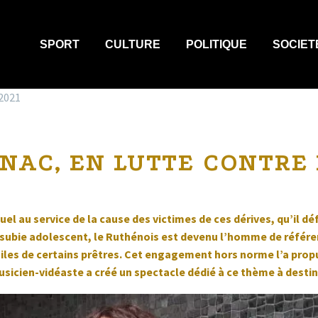
SPORT
CULTURE
POLITIQUE
SOCIET
2021
GNAC, EN LUTTE CONTRE 
uel au service de la cause des victimes de ces dérives, qu’il
n subie adolescent, le Ruthénois est devenu l’homme de référen
iles de certains prêtres. Cet engagement hors norme l’a propul
usicien-vidéaste a créé un spectacle dédié à ce thème à desti