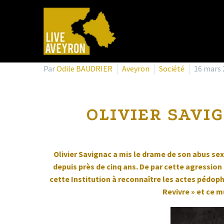
Par
Odile BAUDRIER
Aveyron
Société
16 mars 
OLIVIER SAVI
Olivier Savignac a mis le drame de son abus sex
depuis près de cinq ans. De par cette agressio
cette Institution à reconnaître les actes pédoph
Revivre » et ce m