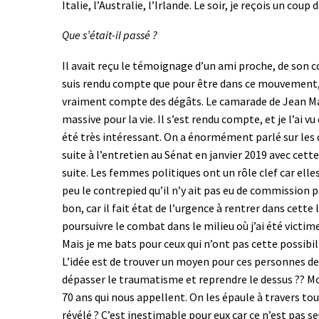
Italie, l’Australie, l’Irlande. Le soir, je reçois un cou
Que s’était-il passé ?
Il avait reçu le témoignage d’un ami proche, de son col
suis rendu compte que pour être dans ce mouvement, m
vraiment compte des dégâts. Le camarade de Jean Marc
massive pour la vie. Il s’est rendu compte, et je l’ai v
été très intéressant. On a énormément parlé sur les 
suite à l’entretien au Sénat en janvier 2019 avec c
suite. Les femmes politiques ont un rôle clef car ell
peu le contrepied qu’il n’y ait pas eu de commission 
bon, car il fait état de l’urgence à rentrer dans cette
poursuivre le combat dans le milieu où j’ai été victim
Mais je me bats pour ceux qui n’ont pas cette possibilit
L’idée est de trouver un moyen pour ces personnes de 
dépasser le traumatisme et reprendre le dessus ?? Moi,
70 ans qui nous appellent. On les épaule à travers toute
révélé ? C’est inestimable pour eux car ce n’est pas 