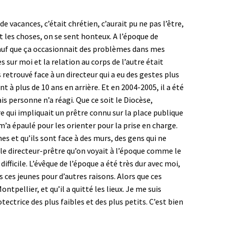
e vacances, c’était chrétien, c’aurait pu ne pas l’être,
t les choses, on se sent honteux. A l’époque de
. Sauf que ça occasionnait des problèmes dans mes
s sur moi et la relation au corps de l’autre était
s retrouvé face à un directeur qui a eu des gestes plus
t à plus de 10 ans en arrière. Et en 2004-2005, il a été
is personne n’a réagi. Que ce soit le Diocèse,
re qui impliquait un prêtre connu sur la place publique
 m’a épaulé pour les orienter pour la prise en charge.
s et qu’ils sont face à des murs, des gens qui ne
r le directeur-prêtre qu’on voyait à l’époque comme le
ifficile. L’évêque de l’époque a été très dur avec moi,
is ces jeunes pour d’autres raisons. Alors que ces
tpellier, et qu’il a quitté les lieux. Je me suis
ctrice des plus faibles et des plus petits. C’est bien