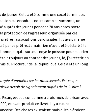
lieu de jeunes. Cela a été comme une cocotte-minute.
sociation qui encadrait notre camp de vacances, un
aissé auprès des jeunes pendant 20 ans après notre
la protection de l’agresseur, organisée par ces
, prêtres, associations paroissiales. Il y avait même
sé par ce prêtre. Jamais rien n’avait été déclaré à la
illance, et qui a surtout noyé le poisson pour que rien
ait toujours au contact des jeunes, là, j’ai réécrit en
smis au Procureur de la République. Cela a été un long
argée d’enquêter sur les abus sexuels. Est-ce que
mais un devoir de signalement auprès de la Justice ?
, et Pican, évêque condamné à trois mois de prison avec
0, et avait produit ce livret. Il y a eu une
rançaise. Des choses existaient mais elles n’étaient