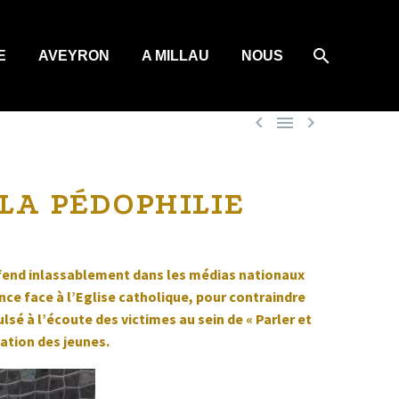
E
AVEYRON
A MILLAU
NOUS



LA PÉDOPHILIE
 défend inlassablement dans les médias nationaux
ce face à l’Eglise catholique, pour contraindre
sé à l’écoute des victimes au sein de « Parler et
nation des jeunes.