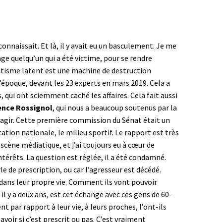
connaissait. Et là, il y avait eu un basculement. Je me
e quelqu’un qui a été victime, pour se rendre
matisme latent est une machine de destruction
l’époque, devant les 23 experts en mars 2019. Cela a
qui ont sciemment caché les affaires. Cela fait aussi
ence Rossignol
, qui nous a beaucoup soutenus par la
réagir. Cette première commission du Sénat était un
tion nationale, le milieu sportif. Le rapport est très
 scène médiatique, et j’ai toujours eu à cœur de
ntérêts. La question est réglée, il a été condamné.
rle de prescription, ou car l’agresseur est décédé.
e dans leur propre vie. Comment ils vont pouvoir
l y a deux ans, est cet échange avec ces gens de 60-
nt par rapport à leur vie, à leurs proches, l’ont-ils
oir si c’est prescrit ou pas. C’est vraiment