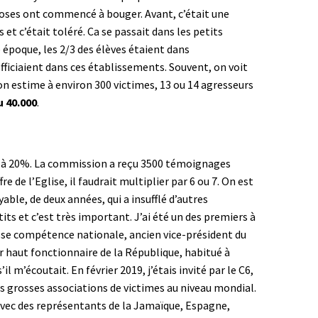
choses ont commencé à bouger. Avant, c’était une
et c’était toléré. Ca se passait dans les petits
e époque, les 2/3 des élèves étaient dans
officiaient dans ces établissements. Souvent, on voit
 on estime à environ 300 victimes, 13 ou 14 agresseurs
u 40.000
.
10 à 20%. La commission a reçu 3500 témoignages
fre de l’Eglise, il faudrait multiplier par 6 ou 7. On est
yable, de deux années, qui a insufflé d’autres
its et c’est très important. J’ai été un des premiers à
se compétence nationale, ancien vice-président du
ar haut fonctionnaire de la République, habitué à
m’écoutait. En février 2019, j’étais invité par le C6,
s grosses associations de victimes au niveau mondial.
 avec des représentants de la Jamaïque, Espagne,