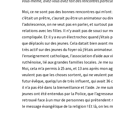
Vous-même, avez-vous avez fait des rencontres particul
Moi, ce ne sont pas des bonnes rencontres qui m’ont pou
c’était un prêtre, c’aurait pu être un animateur ou d
l’adolescence, on ne veut pas en parler, et surtout p
relations avec les filles. Il n’y avait pas de souci sur
compliquée. Et il y a eu un électrochoc quand j’étais 
que déplacés sur des jeunes. Cela datait bien avant mon
très actif sur des jeunes du foyer où j’étais animateur
l’enseignement catholique, l’association d’aide aux vi
ruthénoise, lié aux grandes familles locales. Je me su
Moi, cela m’a permis à 25 ans, et 13 ans après mon ag
veulent pas que les choses sortent, qui ne veulent pas
futur évêque, quelqu’un de très influent, qui avait 36 
il n’a pas été dans la bienveillance et l’aide. Je me su
jeunes ont été entendus par la Police, que l’agresseur
retrouvé face à un mur de personnes qui prétendent rep
le message évangélique de la religion ! Et là, on les m