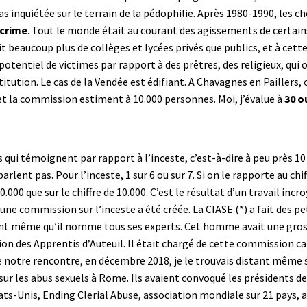
s inquiétée sur le terrain de la pédophilie. Après 1980-1990, les 
 crime
. Tout le monde était au courant des agissements de certains 
it beaucoup plus de collèges et lycées privés que publics, et à cett
otentiel de victimes par rapport à des prêtres, des religieux, qui 
itution. Le cas de la Vendée est édifiant. A Chavagnes en Paillers,
 et la commission estiment à 10.000 personnes. Moi, j’évalue à
30 o
 qui témoignent par rapport à l’inceste, c’est-à-dire à peu près 
parlent pas. Pour l’inceste, 1 sur 6 ou sur 7. Si on le rapporte au chif
.000 que sur le chiffre de 10.000. C’est le résultat d’un travail incro
une commission sur l’inceste a été créée. La CIASE (*) a fait des pet
nt même qu’il nomme tous ses experts. Cet homme avait une gros
ion des Apprentis d’Auteuil. Il était chargé de cette commission c
notre rencontre, en décembre 2018, je le trouvais distant même s’il 
ur les abus sexuels à Rome. Ils avaient convoqué les présidents de
tats-Unis, Ending Clerial Abuse, association mondiale sur 21 pays,