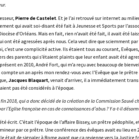
eur
.
esseur,
Pierre de Castelet
. Et je l’ai retrouvé sur internet au mi
nalement qui avait soi-disant été fait à Jeunesse et Sports par l’as
ocèse d’Orléans. Mais en fait, rien n’avait été fait, il avait été l
qui ont été agressées après nous. Cela veut dire que sciemment par 
i, c’est une complicité active. Ils étaient tous au courant, Evêques
ers des parents qui s’étaient plaints que leur enfant avait été agres
re présent en 2010, André Fort, qui m’a reçu avec beaucoup de bienve
du compte un an après mon rendez-vous avec l’Evêque que le prêtre ét
que,
Jacques Blaquart
, venait d’arriver, il a immédiatement tran
aient pas été considérés à l’époque.
 fin 2018, qui a donc décidé de la création de la Commission Sauvé ch
ar l’Eglise française en cas de connaissances d’abus ? Y a-t-il désor
été écrit. C’était l’époque de l’affaire Bissey, un prêtre pédophile
mineur par ce prêtre. Une conférence des évêques avait eu lieu en 200
le était de signaler à Rome avant que ça revienne vers la Justice f