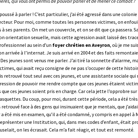
ières, qui vous ont permis de pouvoir parler et de mener ce combat ?
ssé à parler ! C’est particulier, j’ai été agressé dans une colonie d
irecteur. Pour moi, comme toutes les personnes victimes, on enfoui
as à ses parents. On met un couvercle, et on se dit que ça passera
 mon orientation sexuelle, mais cette agression avait laissé des trace
professionnel au sein d’un
foyer chrétien en Aveyron
, où je me sui
 arrivée à l’internat. Je suis arrivé en 2004 et des faits remontaien
. Des jeunes sont venus me parler. J’ai tiré la sonnette d’alarme, ma
ctimes, qui avait reçu consigne de ne pas s’occuper de cette histoi
is retrouvé tout seul avec ces jeunes, et une assistante sociale qui
ression de pouvoir me rendre compte que ces jeunes étaient victime
 que ces jeunes soient pris en charge. Car cela jette l’opprobre su
casquettes. Du coup, pour moi, durant cette période, cela a été très d
is retrouvé face à des gens qui insinuaient que je mentais, que j’aida
 a été mis en examen, qu’il a été condamné, y compris en appel à Mon
résenter une Institution, qui, dans mes codes d’enfant, était prote
uselait, on les écrasait. Cela m’a fait réagir, et tout est remonté.