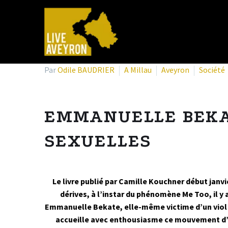
Par
Odile BAUDRIER
A Millau
Aveyron
Société
EMMANUELLE BEKAT
SEXUELLES
Le livre publié par Camille Kouchner début janvie
dérives, à l’instar du phénomène Me Too, il 
Emmanuelle Bekate, elle-même victime d’un viol à
accueille avec enthousiasme ce mouvement d’e