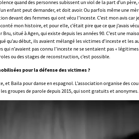
olence quand des personnes subissent un viol de la part d’un père, d
u’un enfant peut demander, et doit avoir. Ou parfois même une mèr
tion devant des femmes qui ont vécu l’inceste. C’est mon avis car je
conté mon histoire, et pour elle, c’était pire que ce que j’avais vécu
ur Bru, situé à Agen, qui existe depuis les années 90. C’est une mais
iqué qu’au début, ils avaient mélangé les victimes d’inceste et les au
s qui n’avaient pas connu l’inceste ne se sentaient pas « légiti
oles ou des stages de reconstruction, c’est possible.
mobilisées pour la défense des victimes ?
gypte, et Baila pour danse en espagnol. L’association organise des c
t les groupes de parole depuis 2015, qui sont gratuits et anonymes.