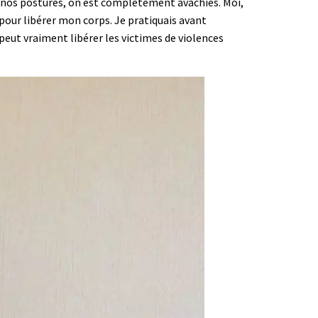
ns nos postures, on est complètement avachies. Moi,
 pour libérer mon corps. Je pratiquais avant
 peut vraiment libérer les victimes de violences