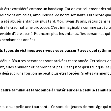
vrait être considéré comme un handicap. Car on est tellement détruit
 relations amicales, amoureuses, de notre sexualité. Ou encore quan
n a été abusés enfant ou plus tard. Moi, j’avais 18 ans, j’étais dans l
 le traumatisme provoqué. C’est inimaginable comme ça détruit u
evable d’être abusé. Et encore plus les enfants. Des personnes qui
s pendant des années.
ls types de victimes avez-vous vues passer ? avec quel rythme
 le début. D’autres personnes sont arrivées cette année. Certaines 
t, elles annulent et ne viennent pas. C’est juste qu’il faut que les 
 déjà subi une fois, on ne peut plus être forcées. Si elles viennent u
adre familial et la violence à l’intérieur de la cellule familia
 ce qu’on appelle une tournante. Ce sont des jeunes de mon âge qui 