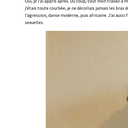
Oui, je l’ai appris après. Du coup, tout mon travail
j’étais toute courbée, je ne décollais jamais les bras
l’agression, danse moderne, puis africaine. J’ai aussi
sexuelles.