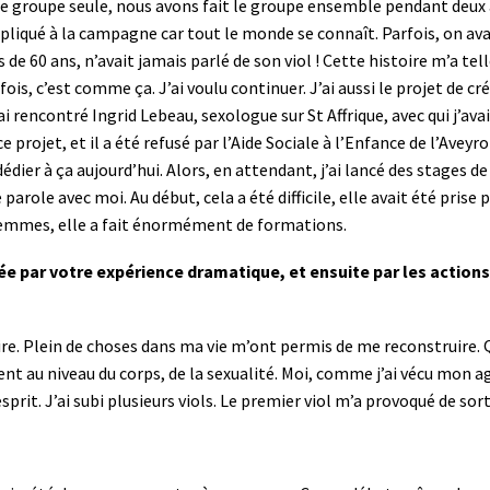
 le groupe seule, nous avons fait le groupe ensemble pendant deux an
compliqué à la campagne car tout le monde se connaît. Parfois, on ava
s de 60 ans, n’avait jamais parlé de son viol ! Cette histoire m’a te
, c’est comme ça. J’ai voulu continuer. J’ai aussi le projet de crée
’ai rencontré Ingrid Lebeau, sexologue sur St Affrique, avec qui j’av
e projet, et il a été refusé par l’Aide Sociale à l’Enfance de l’Aveyro
 dédier à ça aujourd’hui. Alors, en attendant, j’ai lancé des stages 
parole avec moi. Au début, cela a été difficile, elle avait été pris
 femmes, elle a fait énormément de formations.
 par votre expérience dramatique, et ensuite par les actions
stoire. Plein de choses dans ma vie m’ont permis de me reconstruire.
uent au niveau du corps, de la sexualité. Moi, comme j’ai vécu mon ag
sprit. J’ai subi plusieurs viols. Le premier viol m’a provoqué de sort