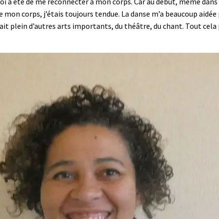
 à moi a été de me reconnecter à mon corps. Car au début, même da
 de mon corps, j’étais toujours tendue. La danse m’a beaucoup aidée
 fait plein d’autres arts importants, du théâtre, du chant. Tout cela