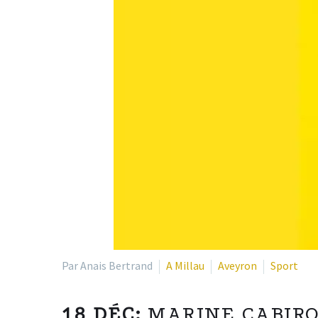
Par Anais Bertrand
A Millau
Aveyron
Sport
18 DÉC:
MARINE CABIRO