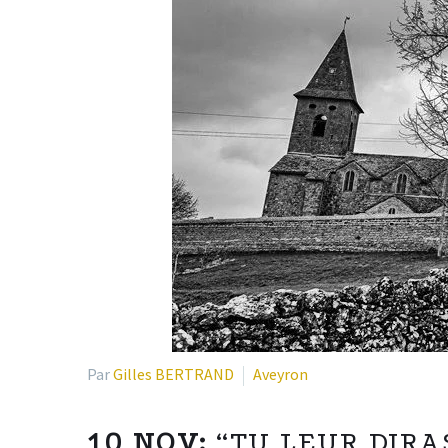
Par
Gilles BERTRAND
Aveyron
10 NOV:
“TU LEUR DIRA