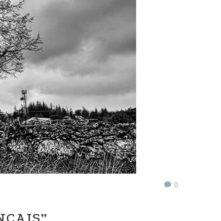
0
NÇAIS”