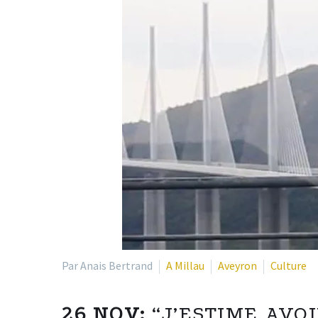
Par Anais Bertrand
A Millau
Aveyron
Culture
26 NOV:
“J’ESTIME AVO